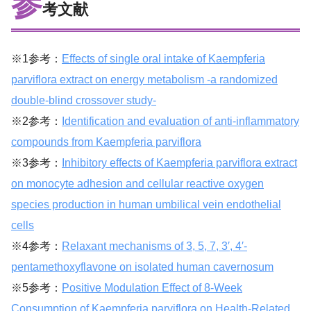
参
考文献
※1参考：
Effects of single oral intake of Kaempferia
parviflora extract on energy metabolism -a randomized
double-blind crossover study-
※2参考：
Identification and evaluation of anti-inflammatory
compounds from Kaempferia parviflora
※3参考：
Inhibitory effects of Kaempferia parviflora extract
on monocyte adhesion and cellular reactive oxygen
species production in human umbilical vein endothelial
cells
※4参考：
Relaxant mechanisms of 3, 5, 7, 3′, 4′-
pentamethoxyflavone on isolated human cavernosum
※5参考：
Positive Modulation Effect of 8-Week
Consumption of Kaempferia parviflora on Health-Related